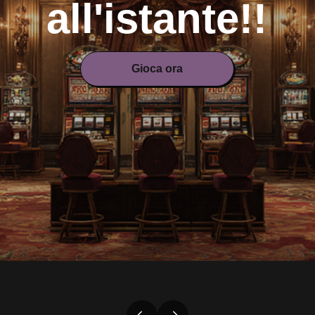
all'istante!!
Gioca ora