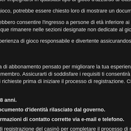
gioco, potrebbe essere chiesto loro di mostrare un document
trebbero consentire l'ingresso a persone di età inferiore
ue rimanere nelle sezioni designate non dedicate al gi
perienza di gioco responsabile e divertente assicurandosi 
i abbonamento pensato per migliorare la tua esperienza e
membro. Assicurarti di soddisfare i requisiti ti consentirà d
 richieste prima di iniziare il processo di registrazione. 
8 anni.
documento d'identità rilasciato dal governo.
rmazioni di contatto corrette via e-mail e telefono.
 di registrazione del casinò per completare il processo d