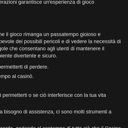
razioni garantisce un'esperienza di gioco
 che il gioco rimanga un passatempo gioioso e
ole dei possibili pericoli e di vedere la necessità di
gole che consentano agli utenti di mantenere il
biente divertente e sicuro.
permetterti di perdere.
tempo al casinò.
permetterti o se ciò interferisce con la tua vita
a bisogno di assistenza, ci sono molti strumenti a