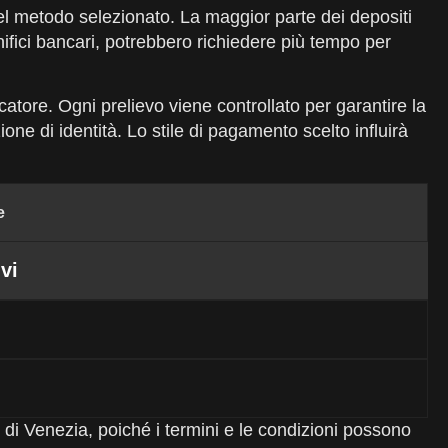
el metodo selezionato. La maggior parte dei depositi
nifici bancari, potrebbero richiedere più tempo per
catore. Ogni prelievo viene controllato per garantire la
ne di identità. Lo stile di pagamento scelto influirà
e
ivi
nò di Venezia, poiché i termini e le condizioni possono