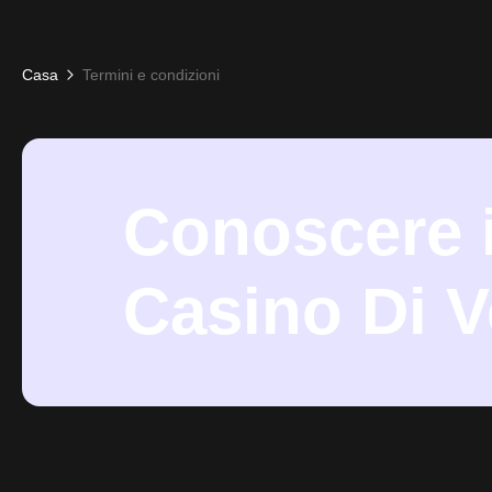
Casa
Termini e condizioni
Conoscere i
Casino Di V