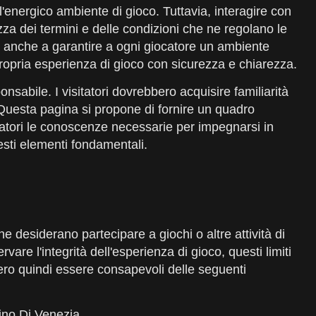
l'energico ambiente di gioco. Tuttavia, interagire con
zza dei termini e delle condizioni che ne regolano le
cono anche a garantire a ogni giocatore un ambiente
 propria esperienza di gioco con sicurezza e chiarezza.
ponsabile. I visitatori dovrebbero acquisire familiarità
 Questa pagina si propone di fornire un quadro
ocatori le conoscenze necessarie per impegnarsi in
sti elementi fondamentali.
che desiderano partecipare a giochi o altre attività di
vare l'integrità dell'esperienza di gioco, questi limiti
ero quindi essere consapevoli delle seguenti
sino Di Venezia.