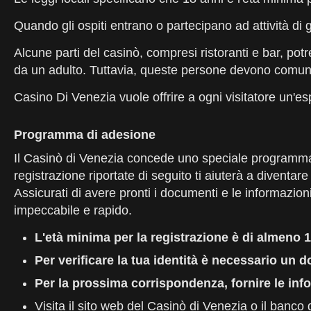
Quando gli ospiti entrano o partecipano ad attività di 
Alcune parti del casinò, compresi ristoranti e bar, po
da un adulto. Tuttavia, queste persone devono comunq
Casino Di Venezia vuole offrire a ogni visitatore un'es
Programma di adesione
Il Casinò di Venezia concede uno speciale programma d
registrazione riportate di seguito ti aiuterà a diventare 
Assicurati di avere pronti i documenti e le informazioni
impeccabile e rapido.
L'età minima per la registrazione è di almeno 1
Per verificare la tua identità è necessario un 
Per la prossima corrispondenza, fornire le info
Visita il sito web del Casinò di Venezia o il banco