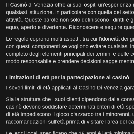
Il Casinò di Venezia offre ai suoi ospiti un'esperienza
qualsiasi istituzione, in particolare con quella del se
attività. Queste parole non solo definiscono i diritti e
equo, aperto e divertente. Riconoscere e seguire questi
Le regole coprono molti aspetti, tra cui l'idoneità dei g
con questi componenti se vogliono evitare qualsiasi in
completo degli elementi principali dei termini e delle
modo responsabile e prendere decisioni sagge mentre 
Limitazioni di età per la partecipazione al casinò
I severi limiti di età applicati al Casino Di Venezia g
Sia la struttura che i suoi clienti dipendono dalla consap
casinò devono soddisfare determinati criteri di età speci
di età impediscono il gioco d'azzardo tra i minorenni
raccomandazioni sull'età prima di visitare l'area del ca
Le leggi locali specificano che 18 anni è l'età minima 